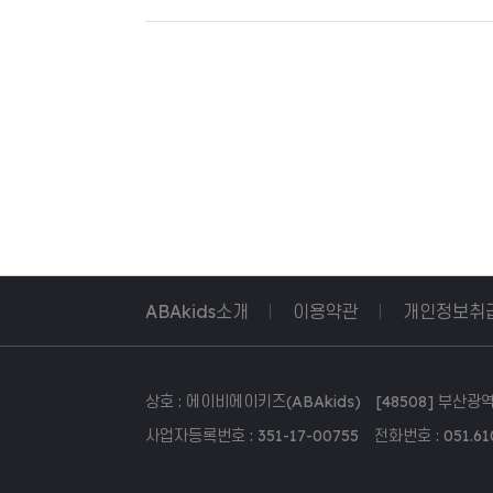
ABAkids소개
이용약관
개인정보취
상호 : 에이비에이키즈(ABAkids) [48508] 부산광역시 
사업자등록번호 : 351-17-00755 전화번호 : 051.610