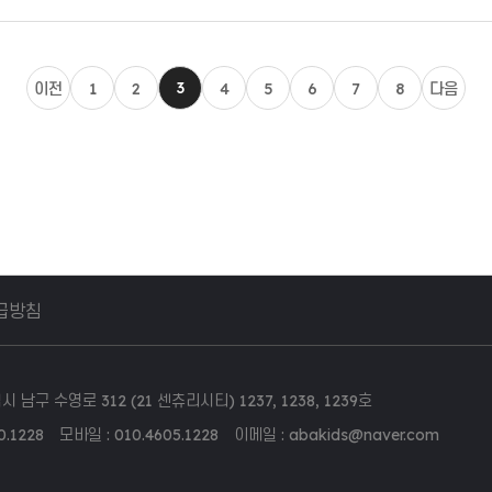
3
이전
1
2
4
5
6
7
8
다음
급방침
남구 수영로 312 (21 센츄리시티) 1237, 1238, 1239호
.1228 모바일 : 010.4605.1228 이메일 : abakids@naver.com